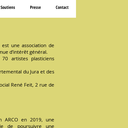
Soutiens
Presse
Contact
-
est une association de
nnue d’intérêt général.
0 artistes plasticiens
rtemental du Jura et des
ocial René Feït, 2 rue de
tion ARCO en 2019, une
cide de poursuivre une