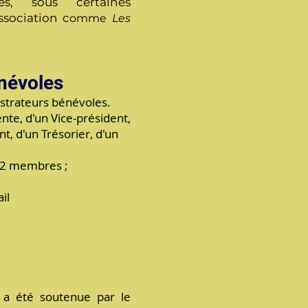
es, sous certaines
association c
omme
Les
névoles
istrateurs bénévoles.
te, d'un Vice-président,
nt, d'un Trésorier, d'un
12 membres ;
il
n a été soutenue par le