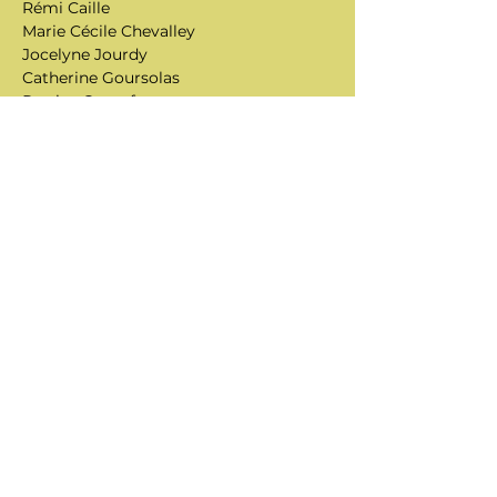
Rémi Caille
Marie Cécile Chevalley
Jocelyne Jourdy
Catherine Goursolas
Patrice Goutefangeat
Jacky Grossiord
Joelle Guyon
Laurence Machard
Anne-Marie Prillard
Nadine Tolle
Lieux
2 galeries éphémères :
1, rue Boyvin
30, grande rue
Entré libre
< Précédente
Suivante >