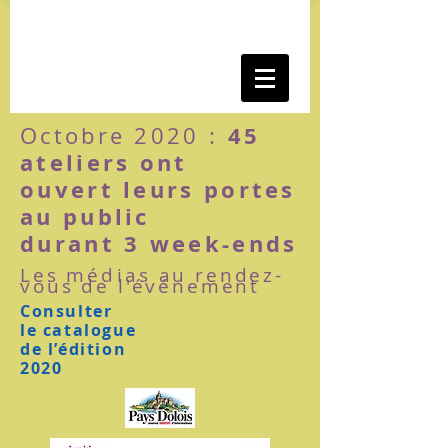
45
Octobre 2020 :
ateliers ont
ouvert
leurs portes
au public
durant 3 week-ends
Les
médias
au rendez-
vous de l'événement
Consulter
le catalogue
de l’édition
2020